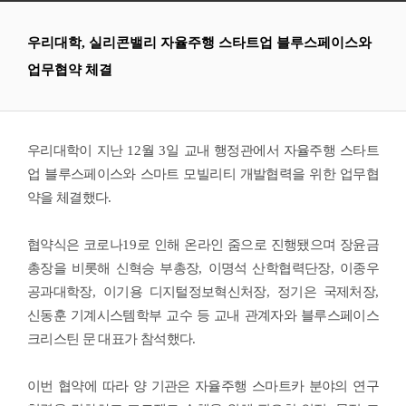
우리대학, 실리콘밸리 자율주행 스타트업 블루스페이스와
업무협약 체결
우리대학이 지난
12
월
3
일 교내 행정관에서 자율주행 스타트
업 블루스페이스와 스마트 모빌리티 개발협력을 위한 업무협
약을 체결했다
.
협약식은 코로나
19
로 인해 온라인 줌으로 진행됐으며 장윤금
총장을 비롯해 신혁승 부총장
,
이명석 산학협력단장
,
이종우
공과대학장
,
이기용 디지털정보혁신처장
,
정기은 국제처장
,
신동훈 기계시스템학부 교수 등 교내 관계자와 블루스페이스
크리스틴 문 대표가 참석했다
.
이번 협약에 따라 양 기관은 자율주행 스마트카 분야의 연구