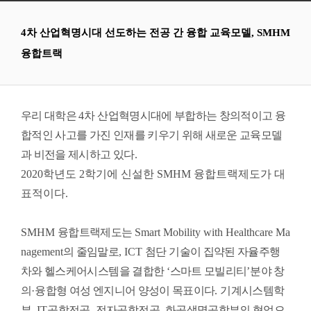
4차 산업혁명시대 선도하는 전공 간 융합 교육모델, SMHM
융합트랙
우리 대학은
4
차 산업혁명시대에 부합하는 창의적이고 융
합적인 사고를 가진 인재를 키우기 위해 새로운 교육모델
과 비전을 제시하고 있다
.
2020학년도
2
학기에 신설한
SMHM
융합트랙제도가 대
표적이다
.
SMHM
융합트랙제도는
Smart Mobility with Healthcare Ma
nagement
의 줄임말로
, ICT
첨단 기술이 집약된 자율주행
차와 헬스케어시스템을 결합한
‘
스마트 모빌리티
’
분야 창
의
·
융합형 여성 엔지니어 양성이 목표이다
.
기계시스템학
부
, IT
공학전공
,
전자공학전공
,
화공생명공학부의 협업으