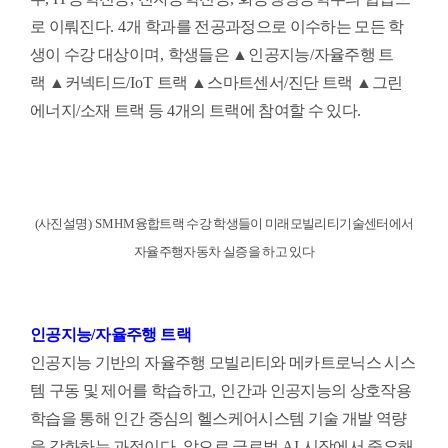
로 이뤄진다
. 4
개 학과를 전공과정으로 이수하는 모든 학
생이 수강 대상이며
,
학생들은
▲
인공지능
/
자율주행 트
랙
▲
커넥티드
/IoT
트랙
▲
스마트센서
/
진단 트랙
▲
그린
에너지
/
소재 트랙 등
4
개의 트랙에 참여할 수 있다
.
(사진설명
) SMHM
융합트랙 수강 학생들이 미래모빌리티기술센터에서
자율주행자동차 실증을 하고 있다
인공지능
/
자율주행 트랙
인공지능 기반의 자율주행 모빌리티와 메카트로닉스 시스
템 구동 및 제어를 학습하고
,
인간과 인공지능의 상호작용
학습을 통해 인간 중심의 헬스케어시스템 기술 개발 역량
을 강화하는 과정이다
.
앞으로 글로벌
AI
시장에서 중요해