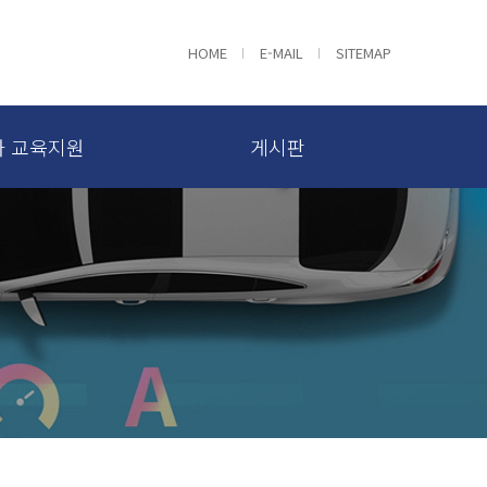
HOME
E-MAIL
SITEMAP
자 교육지원
게시판
육지원
트랙 C
사업단소식
융합트랙 D
갤러리
New node