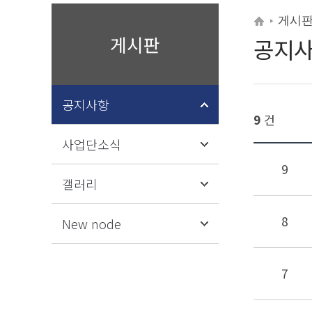
게시
게시판
공지
사업소
개
공지사항
9
건
SMHM
교육과
사업단소식
정
9
갤러리
SMHM
융합트
8
New node
랙
7
재직자
교육지
원