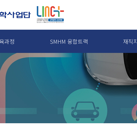
교육과정
SMHM 융합트랙
재직
이수체계도 및 교육과정목록
융합트랙 A
융합트랙 B
이수조건 및 절차
공지사항
재직자 교
융합