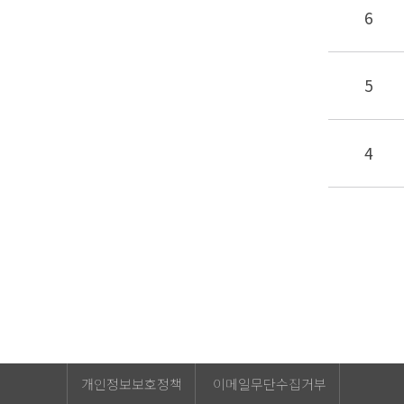
6
게시판
5
사이트
맵
4
개인정보보호정책
이메일무단수집거부